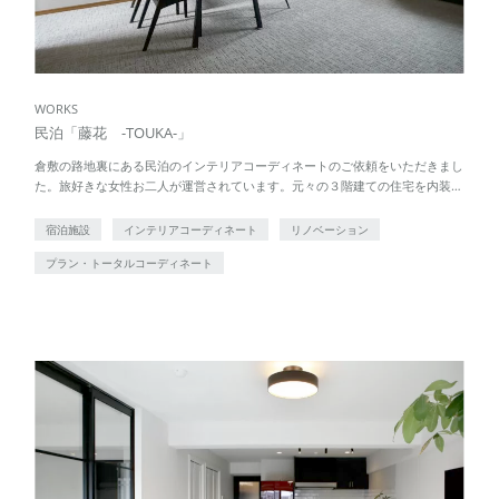
WORKS
民泊「藤花 -TOUKA-」
倉敷の路地裏にある民泊のインテリアコーディネートのご依頼をいただきまし
た。旅好きな女性お二人が運営されています。元々の３階建ての住宅を内装リ
ノベーション。窓から見える阿知神社には樹齢300年とも５００年ともいわれ
る藤の花 […]
宿泊施設
インテリアコーディネート
リノベーション
プラン・トータルコーディネート