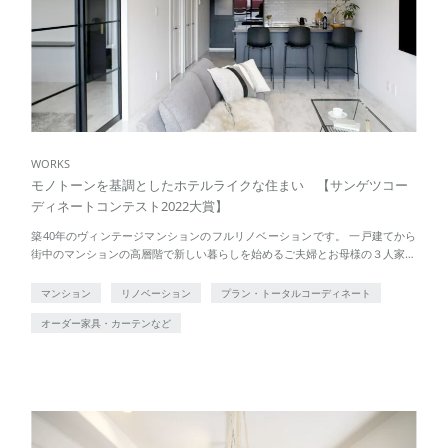
WORKS
モノトーンを基調としたホテルライクな住まい 【サンゲツコー
ディネートコンテスト2022大賞】
築40年のヴィンテージマンションのフルリノベーションです。 一戸建てから
街中のマンションの高層階で新しい暮らしを始めるご夫婦とお母様の３人家族
の住まい。 理想はモノトーンを基調としたモダンで洗練されたインテリア。
ニューヨ […]
マンション
リノベーション
プラン・トータルコーディネート
オーダー家具・カーテンなど