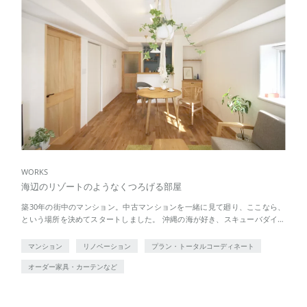
WORKS
海辺のリゾートのようなくつろげる部屋
築30年の街中のマンション。中古マンションを一緒に見て廻り、ここなら、
という場所を決めてスタートしました。 沖縄の海が好き、スキューバダイビ
ングが好き、植物を育てたい、趣味の書を飾りたい。お客様との会話の中でイ
メージを膨 […]
マンション
リノベーション
プラン・トータルコーディネート
オーダー家具・カーテンなど