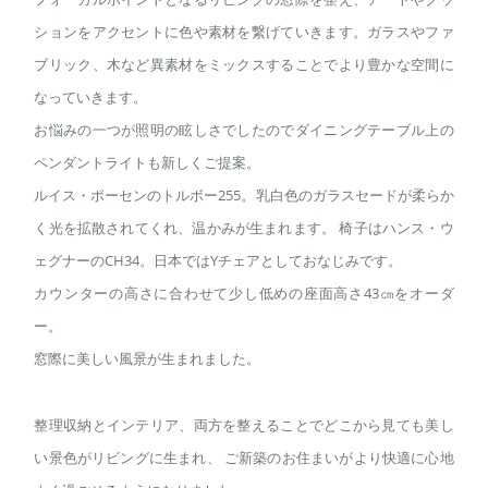
ションをアクセントに色や素材を繋げていきます。ガラスやファ
ブリック、木など異素材をミックスすることでより豊かな空間に
なっていきます。
お悩みの一つが照明の眩しさでしたのでダイニングテーブル上の
ペンダントライトも新しくご提案。
ルイス・ポーセンのトルボー255。乳白色のガラスセードが柔らか
く光を拡散されてくれ、温かみが生まれます。 椅子はハンス・ウ
ェグナーのCH34。日本ではYチェアとしておなじみです。
カウンターの高さに合わせて少し低めの座面高さ43㎝をオーダ
ー。
窓際に美しい風景が生まれました。
整理収納とインテリア、両方を整えることでどこから見ても美し
い景色がリビングに生まれ、 ご新築のお住まいがより快適に心地